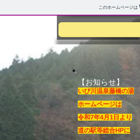
このホームページは
​【お知らせ】
いび川温泉藤橋の湯
ホームページは
令和7年4月1日より
道の駅等総合HPに