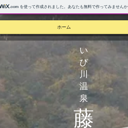
.com
を使って作成されました。あなたも無料で作ってみませんか
ホーム
い
び
川
温
泉
藤