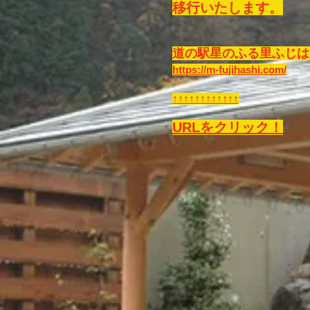
移行いたします。
道の駅星のふる里ふじは
https://m-fujihashi.com/
​​↑↑↑↑↑↑↑↑↑↑↑↑
URLをクリック！