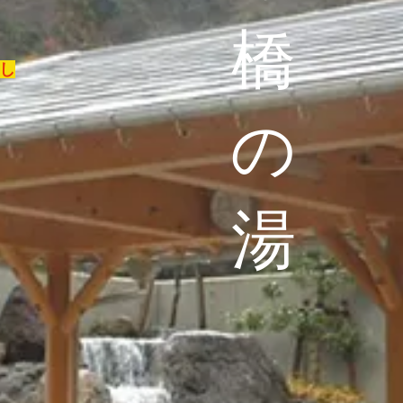
橋
し
の
湯